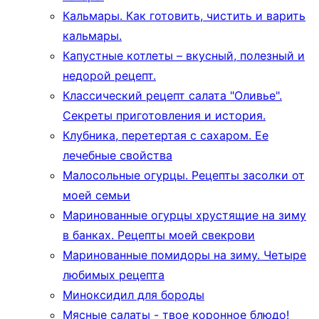
Кальмары. Как готовить, чистить и варить
кальмары.
Капустные котлеты – вкусный, полезный и
недорой рецепт.
Классический рецепт салата "Оливье".
Секреты приготовления и история.
Клубника, перетертая с сахаром. Ее
лечебные свойства
Малосольные огурцы. Рецепты засолки от
моей семьи
Маринованные огурцы хрустящие на зиму
в банках. Рецепты моей свекрови
Маринованные помидоры на зиму. Четыре
любимых рецепта
Миноксидил для бороды
Мясные салаты - твое коронное блюдо!