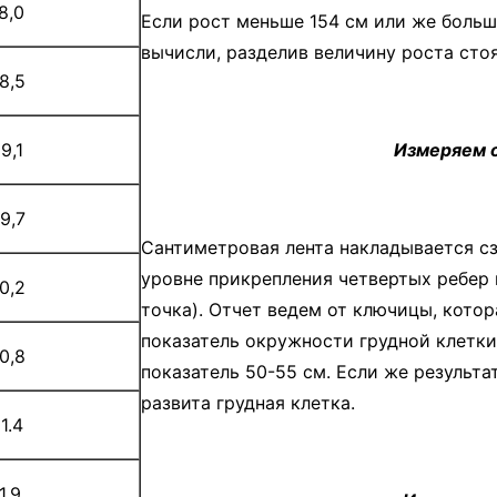
8,0
Если рост меньше 154 см или же больше
вычисли, разделив величину роста стоя 
8,5
9,1
Измеряем о
9,7
Сантиметровая лента накладывается сз
уровне прикрепления четвертых ребер 
0,2
точка). Отчет ведем от ключицы, котор
показатель окружности грудной клетки
0,8
показатель 50-55 см. Если же результа
развита грудная клетка.
1.4
1,9