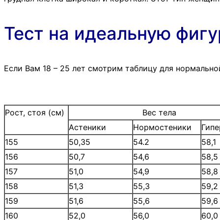
Тест на идеальную фигу
Если Вам 18 – 25 лет смотрим таблицу для нормально
Рост, стоя (см)
Вес тела
Астеники
Нормостеники
Гипе
155
50,35
54.2
58,1
156
50,7
54,6
58,5
157
51,0
54,9
58,8
158
51,3
55,3
59,2
159
51,6
55,6
59,6
160
52,0
56,0
60,0