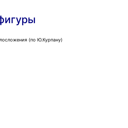
 фигуры
лосложения (по Ю.Курпану)