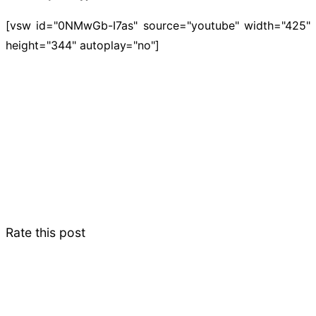
[vsw id="0NMwGb-I7as" source="youtube" width="425"
height="344" autoplay="no"]
Rate this post