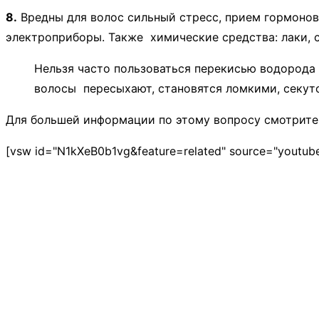
8.
Вредны для волос сильный стресс, прием гормонов,
электроприборы. Также химические средства: лаки, сп
Нельзя часто пользоваться перекисью водорода д
волосы пересыхают, становятся ломкими, секутс
Для большей информации по этому вопросу смотрите
[vsw id="N1kXeB0b1vg&feature=related" source="youtube