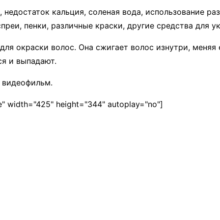
 недостаток кальция, соленая вода, использование ра
реи, пенки, различные краски, другие средства для у
ля окраски волос. Она сжигает волос изнутри, меняя е
я и выпадают.
 видеофильм.
" width="425" height="344" autoplay="no"]