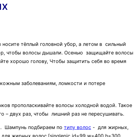
ых
 носите тёплый головной убор, а летом в сильный
бор, чтобы волосы дышали. Осенью защищайте волосы
йте хорошо голову, Чтобы защитить себя во время
к кожным заболеваниям, ломкости и потере
очков прополаскивайте волосы холодной водой. Такое
о – двух раз, чтобы лишний раз не пересушивать.
й. Шампунь подбираем по
типу волос
- для жирных,
для жирных волос.[singlepic id=99 w=400 h=300