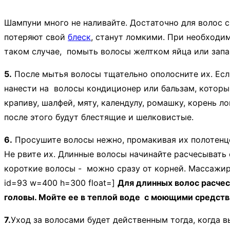
Шампуни много не наливайте. Достаточно для волос 
потеряют свой
блеск
, станут ломкими. При необходи
таком случае, помыть волосы желтком яйца или запа
5.
После мытья волосы тщательно ополосните их. Если 
нанести на волосы кондиционер или бальзам, который
крапиву, шалфей, мяту, календулу, ромашку, корень л
после этого будут блестящие и шелковистые.
6.
Просушите волосы нежно, промакивая их полотенце
Не рвите их. Длинные волосы начинайте расчесывать 
короткие волосы - можно сразу от корней. Массажир
id=93 w=400 h=300 float=]
Для длинных волос расчес
головы. Мойте ее в теплой воде с моющими средствам
7.
Уход за волосами
будет действенным тогда, когда в