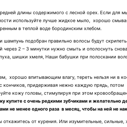
средней длины содержимого с лесной орех. Если для 
мости используйте лучше жидкое мыло, хорошо смывая 
ренным в теплой воде бородинским хлебом.
шампунь подобран правильно волосы будут скрипеть, а
 через 2 – 3 минутки нужно смыть и ополоснуть снова
опуха, шишки хмеля, Наши бабушки при полоскании воло
м, хорошо впитывающим влагу, тереть нельзя ни в ко
с кончиков, придерживая нежно каждую прядь, потом -
уйте кожу головы, стимулируя при этом кровообращени
ку купите с очень редкими зубчиками и желательно д
и не менее одного раза в месяц, чтобы на ней не на
ы откажитесь от курения. Или изумительные, сильные, 