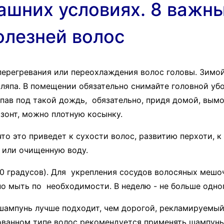
ашних условиях. 8 важн
олезней волос
ерегревания или переохлаждения волос головы. Зимой
шляпа. В помещении обязательно снимайте головной у
пав под такой дождь, обязательно, придя домой, вымо
онт, можно плотную косынку.
о это приведет к сухости волос, развитию перхоти, 
 или очищенную воду.
50 градусов). Для укрепления сосудов волосяных меш
о мыть по необходимости. В неделю - не больше одног
шампунь лучше подходит, чем дорогой, рекламируемы
ванном типе волос рекомендуется применять шампунь 