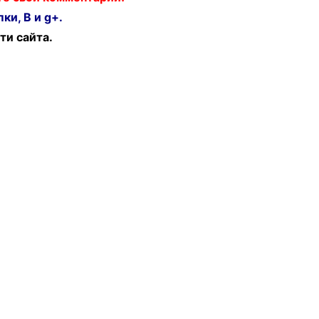
ки, В и g+.
ти сайта.