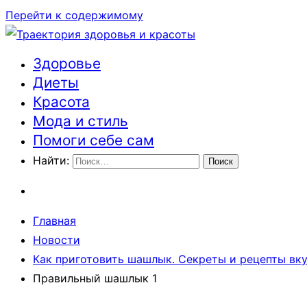
Перейти к содержимому
Здоровье
Траектория здоровья и красоты
Диеты
Красота
Мода и стиль
Помоги себе сам
Найти:
Главная
Новости
Как приготовить шашлык. Секреты и рецепты вк
Правильный шашлык 1