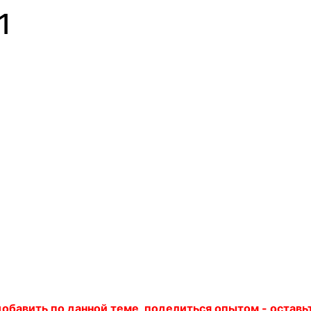
1
 добавить по данной теме, поделиться опытом - остав