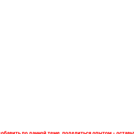
 добавить по данной теме, поделиться опытом - остав