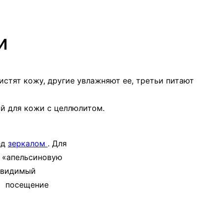
и
стят кожу, другие увлажняют ее, третьи питают
ой для кожи с целлюлитом.
ед
зеркалом
. Для
ю «апельсиновую
й видимый
на посещение