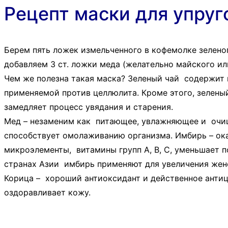
Рецепт маски для упруг
Берем пять ложек измельченного в кофемолке зеленог
добавляем 3 ст. ложки меда (желательно майского или
Чем же полезна такая маска? Зеленый чай содержит 
применяемой против целлюлита. Кроме этого, зелен
замедляет процесс увядания и старения.
Мед – незаменим как питающее, увлажняющее и очищ
способствует омолаживанию организма. Имбирь – ок
микроэлементы, витамины групп А, В, С, уменьшает 
странах Азии имбирь применяют для увеличения женс
Корица – хороший антиоксидант и действенное анти
оздоравливает кожу.