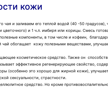
ости кожи
о чая и заливаем его теплой водой (40 -50 градусов),
 цветочного) и 1 ч.л. имбиря или корицы. Смесь готова
полезные компоненты, в том числе и кофеин, благод
ый чай обогащает кожу полезными веществами, улучша
ающее косметическое средство. Также он способствуе
азывает эффективное регенерирующее свойство, содер
поры (особенно это хорошо для жирной кожи), улучшае
кой сексуальности, страстности.
целлюлитное средство. Но кроме противовоспалительн