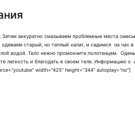
ания
м. Затем аккуратно смазываем проблемные места смес
 одеваем старый, но теплый халат, и садимся на час 
еплой водой. Тело нежно промокните полотенцем. Оден
ите легкость и благодать в своем теле. Информацию о
urce="youtube" width="425" height="344" autoplay="no"]