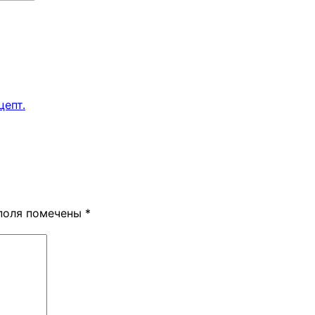
цепт.
поля помечены
*