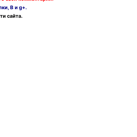
ки, В и g+.
ти сайта.