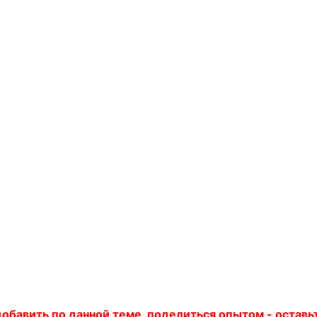
 добавить по данной теме, поделиться опытом - остав