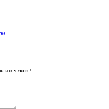
тва
поля помечены
*