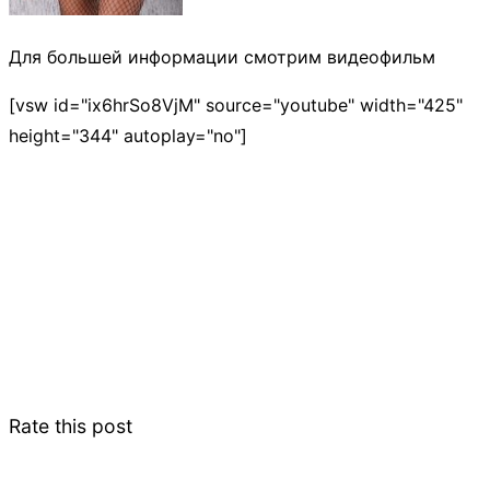
Для большей информации смотрим видеофильм
[vsw id="ix6hrSo8VjM" source="youtube" width="425"
height="344" autoplay="no"]
Rate this post