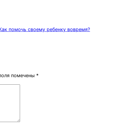
 Как помочь своему ребенку вовремя?
поля помечены
*