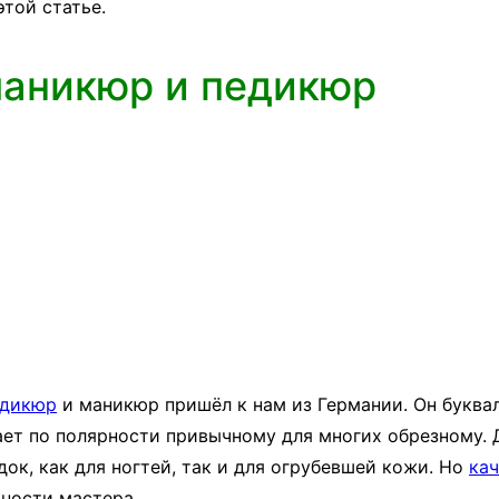
этой статье.
маникюр и педикюр
едикюр
и маникюр пришёл к нам из Германии. Он буква
пает по полярности привычному для многих обрезному
к, как для ногтей, так и для огрубевшей кожи. Но
ка
зности мастера.