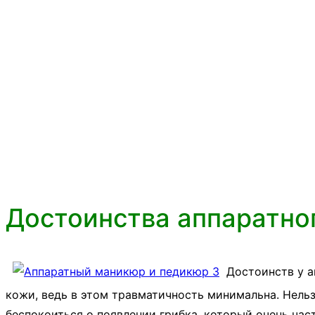
Достоинства аппаратно
Достоинств у а
кожи, ведь в этом травматичность минимальна. Нельз
беспокоиться о появлении грибка, который очень час