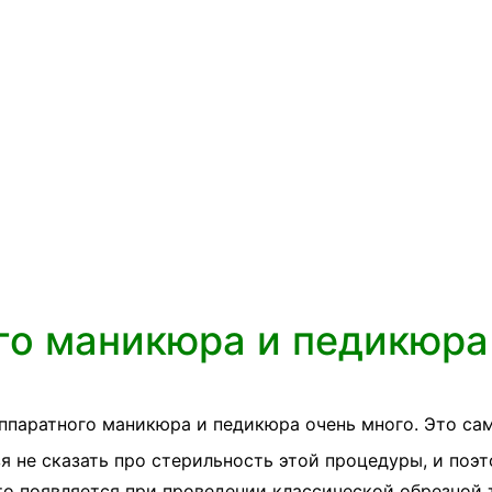
го маникюра и педикюра
ппаратного маникюра и педикюра очень много. Это са
я не сказать про стерильность этой процедуры, и поэ
то появляется при проведении классической обрезной т