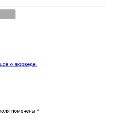
цов о аюрведе.
поля помечены
*